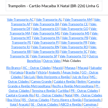
Trampolim - Cartão Macaíba X Natal (BR-226) Linha G
Vale-Transporte AC
|
Vale-Transporte AL
|
Vale-Transporte AM
|
Vale-
Transporte AP
|
Vale-Transporte BA
|
Vale-Transporte CE
|
Vale-
Transporte DF
|
Vale-Transporte ES
|
Vale-Transporte GO
|
Vale-
Transporte MA
|
Vale-Transporte MG
|
Vale-Transporte MS
|
Vale-
Transporte MT
|
Vale-Transporte PA
|
Vale-Transporte PB
|
Vale-
Transporte PE
|
Vale-Transporte PI
|
Vale-Transporte PR
|
Vale-
Transporte RJ
|
Vale-Transporte RN
|
Vale-Transporte RO
|
Vale-
Transporte RR
|
Vale-Transporte RS
|
Vale-Transporte SC
|
Vale-
Transporte SE
|
Vale-Transporte SP
|
Vale-Transporte TO
|
Outros
Benefícios
|
Outros Vales
|
Mais Cidades
Rio Branco
|
AC - Outras Cidades
|
Maceió
|
Manaus
|
Macapá
|
Salvador
|
Fortaleza
|
Brasília
|
Vitória
|
Anápolis
|
Águas lindas
|
GO - Outras
Cidades
|
São Luís
|
Belo Horizonte e Região
|
Juiz de Fora
|
MG -
Outras Cidades
|
Campo Grande
|
Cuiabá e Região
|
Belém
|
Campina
Grande e Região Metropolitana
|
Recife e Região Metropolitana
|
PI -
Outras Cidades
|
Teresina e Região
|
Curitiba
|
PR - Outras Cidades
|
Capital e Grande Rio
|
RJ - Outras Cidades
|
Natal
|
RN - Outras Cidades
|
Boa Vista
|
RS - Outras Cidades
|
Porto Alegre e Região
|
Florianópolis
|
Itajaí
|
Aracajú
|
SE - Outras Cidades
|
ABCD e Região
|
Campinas
|