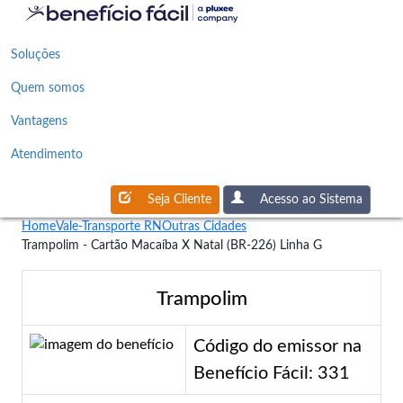
Soluções
Quem somos
Vantagens
Atendimento
Seja Cliente
Acesso ao Sistema
Home
Vale-Transporte RN
Outras Cidades
Trampolim - Cartão Macaíba X Natal (BR-226) Linha G
Trampolim
Código do emissor na
Benefício Fácil: 331