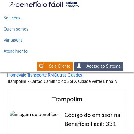
Soluções
Quem somos
Vantagens
Atendimento
Seja Cliente
Acesso ao Sistema
Home
Vale-Transporte RN
Outras Cidades
Trampolim - Cartão Caminho do Sol X Cidade Verde Linha N
Trampolim
Código do emissor na
Benefício Fácil: 331