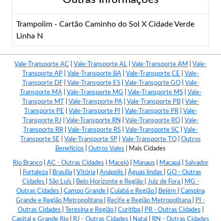
Trampolim - Cartão Caminho do Sol X Cidade Verde
Linha N
Vale-Transporte AC
|
Vale-Transporte AL
|
Vale-Transporte AM
|
Vale-
Transporte AP
|
Vale-Transporte BA
|
Vale-Transporte CE
|
Vale-
Transporte DF
|
Vale-Transporte ES
|
Vale-Transporte GO
|
Vale-
Transporte MA
|
Vale-Transporte MG
|
Vale-Transporte MS
|
Vale-
Transporte MT
|
Vale-Transporte PA
|
Vale-Transporte PB
|
Vale-
Transporte PE
|
Vale-Transporte PI
|
Vale-Transporte PR
|
Vale-
Transporte RJ
|
Vale-Transporte RN
|
Vale-Transporte RO
|
Vale-
Transporte RR
|
Vale-Transporte RS
|
Vale-Transporte SC
|
Vale-
Transporte SE
|
Vale-Transporte SP
|
Vale-Transporte TO
|
Outros
Benefícios
|
Outros Vales
|
Mais Cidades
Rio Branco
|
AC - Outras Cidades
|
Maceió
|
Manaus
|
Macapá
|
Salvador
|
Fortaleza
|
Brasília
|
Vitória
|
Anápolis
|
Águas lindas
|
GO - Outras
Cidades
|
São Luís
|
Belo Horizonte e Região
|
Juiz de Fora
|
MG -
Outras Cidades
|
Campo Grande
|
Cuiabá e Região
|
Belém
|
Campina
Grande e Região Metropolitana
|
Recife e Região Metropolitana
|
PI -
Outras Cidades
|
Teresina e Região
|
Curitiba
|
PR - Outras Cidades
|
Capital e Grande Rio
|
RJ - Outras Cidades
|
Natal
|
RN - Outras Cidades