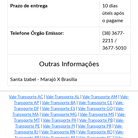
Prazo de entrega
10 dias
úteis após
o pagame
Telefone Órgão Emissor:
(38) 3677-
2211 /
3677-5010
Outras Informações
Santa Izabel - Marajó X Brasília
Vale-Transporte AC
|
Vale-Transporte AL
|
Vale-Transporte AM
|
Vale-
Transporte AP
|
Vale-Transporte BA
|
Vale-Transporte CE
|
Vale-
Transporte DF
|
Vale-Transporte ES
|
Vale-Transporte GO
|
Vale-
Transporte MA
|
Vale-Transporte MG
|
Vale-Transporte MS
|
Vale-
Transporte MT
|
Vale-Transporte PA
|
Vale-Transporte PB
|
Vale-
Transporte PE
|
Vale-Transporte PI
|
Vale-Transporte PR
|
Vale-
Transporte RJ
|
Vale-Transporte RN
|
Vale-Transporte RO
|
Vale-