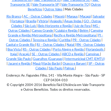
Transporte RR
|
Vale-Transporte RS
|
Vale-Transporte SC
|
Vale-
Transporte SE
|
Vale-Transporte SP
|
Vale-Transporte TO
|
Outros
Benefícios
|
Outros Vales
|
Mais Cidades
Rio Branco
|
AC - Outras Cidades
|
Maceió
|
Manaus
|
Macapá
|
Salvador
|
Fortaleza
|
Brasília
|
Vitória
|
Anápolis
|
Águas lindas
|
GO - Outras
Cidades
|
São Luís
|
Belo Horizonte e Região
|
Juiz de Fora
|
MG -
Outras Cidades
|
Campo Grande
|
Cuiabá e Região
|
Belém
|
Campina
Grande e Região Metropolitana
|
Recife e Região Metropolitana
|
PI -
Outras Cidades
|
Teresina e Região
|
Curitiba
|
PR - Outras Cidades
|
Capital e Grande Rio
|
RJ - Outras Cidades
|
Natal
|
RN - Outras Cidades
|
Boa Vista
|
RS - Outras Cidades
|
Porto Alegre e Região
|
Florianópolis
|
Itajaí
|
Aracajú
|
SE - Outras Cidades
|
ABCD e Região
|
Campinas
|
Grande São Paulo
|
Guarulhos (Guarupas)
|
Intermunicipal CMT (EMTU)
|
Jacareí e Região
|
Mauá (Viação Barão)
|
Osasco e Barueri
|
SP - Outras
Cidades
|
São Paulo
|
Palmas
|
Endereço: Av. Fagundes Filho, 141 - Vila Monte Alegre - São Paulo - SP
CEP 04304-010
© Copyright 2004-2016 Benefício Fácil Eficiência em Vale-Transporte
e Outros Benefícios. Todos os direitos reservados.