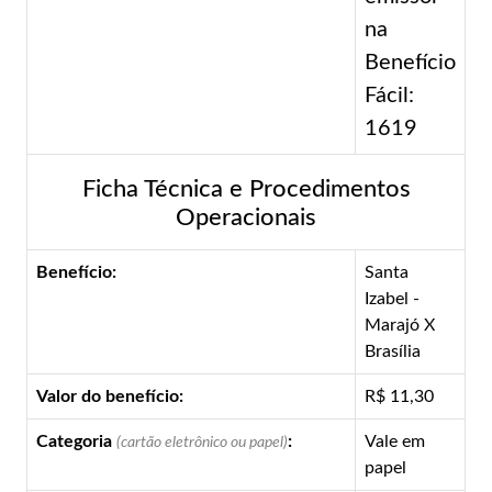
na
Benefício
Fácil:
1619
Ficha Técnica e Procedimentos
Operacionais
Benefício:
Santa
Izabel -
Marajó X
Brasília
Valor do benefício:
R$ 11,30
Categoria
:
Vale em
(cartão eletrônico ou papel)
papel