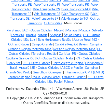
Transporte MT
|
Vale-Transporte PA
|
Vale-Transporte PB
|
Vale-
Transporte PE
|
Vale-Transporte PI
|
Vale-Transporte PR
|
Vale-
Transporte RJ
|
Vale-Transporte RN
|
Vale-Transporte RO
|
Vale-
Transporte RR
|
Vale-Transporte RS
|
Vale-Transporte SC
|
Vale-
Transporte SE
|
Vale-Transporte SP
|
Vale-Transporte TO
|
Outros
Benefícios
|
Outros Vales
|
Mais Cidades
Rio Branco
|
AC - Outras Cidades
|
Maceió
|
Manaus
|
Macapá
|
Salvador
|
Fortaleza
|
Brasília
|
Vitória
|
Anápolis
|
Águas lindas
|
GO - Outras
Cidades
|
São Luís
|
Belo Horizonte e Região
|
Juiz de Fora
|
MG -
Outras Cidades
|
Campo Grande
|
Cuiabá e Região
|
Belém
|
Campina
Grande e Região Metropolitana
|
Recife e Região Metropolitana
|
PI -
Outras Cidades
|
Teresina e Região
|
Curitiba
|
PR - Outras Cidades
|
Capital e Grande Rio
|
RJ - Outras Cidades
|
Natal
|
RN - Outras Cidades
|
Boa Vista
|
RS - Outras Cidades
|
Porto Alegre e Região
|
Florianópolis
|
Itajaí
|
Aracajú
|
SE - Outras Cidades
|
ABCD e Região
|
Campinas
|
Grande São Paulo
|
Guarulhos (Guarupas)
|
Intermunicipal CMT (EMTU)
|
Jacareí e Região
|
Mauá (Viação Barão)
|
Osasco e Barueri
|
SP - Outras
Cidades
|
São Paulo
|
Palmas
|
Endereço: Av. Fagundes Filho, 141 - Vila Monte Alegre - São Paulo - SP
CEP 04304-010
© Copyright 2004-2016 Benefício Fácil Eficiência em Vale-Transporte
e Outros Benefícios. Todos os direitos reservados.