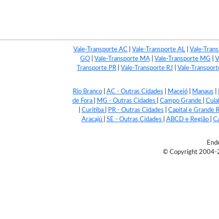
Vale-Transporte AC
|
Vale-Transporte AL
|
Vale-Tran
GO
|
Vale-Transporte MA
|
Vale-Transporte MG
|
V
Transporte PR
|
Vale-Transporte RJ
|
Vale-Transpor
Rio Branco
|
AC - Outras Cidades
|
Maceió
|
Manaus
|
de Fora
|
MG - Outras Cidades
|
Campo Grande
|
Cuia
|
Curitiba
|
PR - Outras Cidades
|
Capital e Grande 
Aracajú
|
SE - Outras Cidades
|
ABCD e Região
|
C
Ende
© Copyright 2004-201