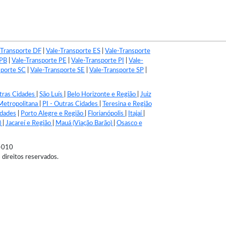
-Transporte DF
|
Vale-Transporte ES
|
Vale-Transporte
 PB
|
Vale-Transporte PE
|
Vale-Transporte PI
|
Vale-
sporte SC
|
Vale-Transporte SE
|
Vale-Transporte SP
|
tras Cidades
|
São Luís
|
Belo Horizonte e Região
|
Juiz
Metropolitana
|
PI - Outras Cidades
|
Teresina e Região
idades
|
Porto Alegre e Região
|
Florianópolis
|
Itajaí
|
)
|
Jacareí e Região
|
Mauá (Viação Barão)
|
Osasco e
4-010
 direitos reservados.