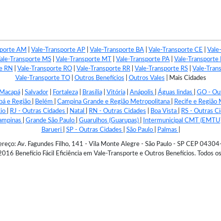
sporte AM
|
Vale-Transporte AP
|
Vale-Transporte BA
|
Vale-Transporte CE
|
Vale
ale-Transporte MS
|
Vale-Transporte MT
|
Vale-Transporte PA
|
Vale-Transporte
te RN
|
Vale-Transporte RO
|
Vale-Transporte RR
|
Vale-Transporte RS
|
Vale-Tran
Vale-Transporte TO
|
Outros Benefícios
|
Outros Vales
|
Mais Cidades
Macapá
|
Salvador
|
Fortaleza
|
Brasília
|
Vitória
|
Anápolis
|
Águas lindas
|
GO - Ou
bá e Região
|
Belém
|
Campina Grande e Região Metropolitana
|
Recife e Região 
Rio
|
RJ - Outras Cidades
|
Natal
|
RN - Outras Cidades
|
Boa Vista
|
RS - Outras C
ampinas
|
Grande São Paulo
|
Guarulhos (Guarupas)
|
Intermunicipal CMT (EMTU
Barueri
|
SP - Outras Cidades
|
São Paulo
|
Palmas
|
reço: Av. Fagundes Filho, 141 - Vila Monte Alegre - São Paulo - SP CEP 0430
6 Benefício Fácil Eficiência em Vale-Transporte e Outros Benefícios. Todos os