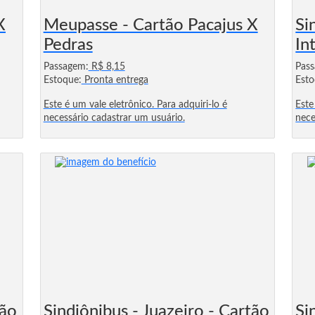
X
Meupasse - Cartão Pacajus X
Si
Pedras
In
Passagem:
R$ 8,15
Pas
Estoque:
Pronta entrega
Esto
Este é um vale eletrônico. Para adquiri-lo é
Este
necessário cadastrar um usuário.
nece
tão
Sindiônibus - Juazeiro - Cartão
Si