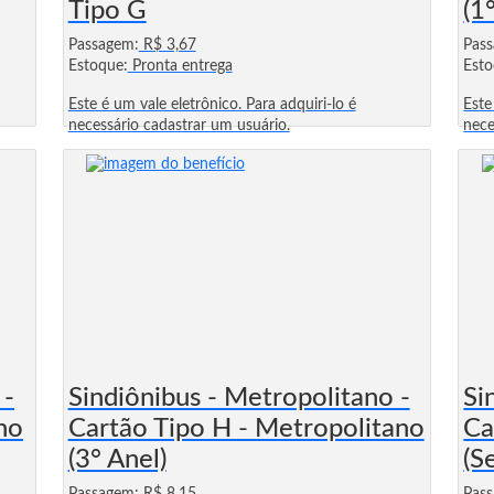
Tipo G
(1
Passagem:
R$ 3,67
Pas
Estoque:
Pronta entrega
Esto
Este é um vale eletrônico. Para adquiri-lo é
Este
necessário cadastrar um usuário.
nece
 -
Sindiônibus - Metropolitano -
Si
no
Cartão Tipo H - Metropolitano
Ca
(3° Anel)
(S