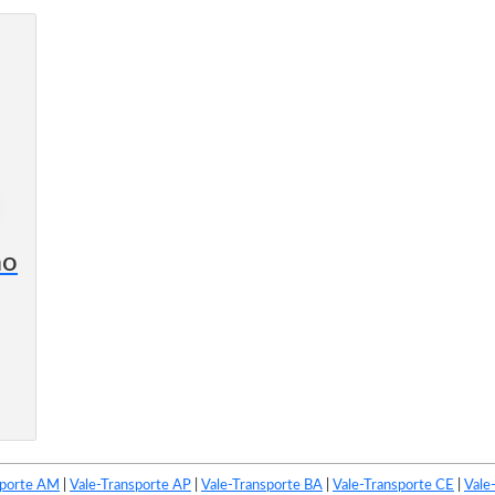
ão
sporte AM
|
Vale-Transporte AP
|
Vale-Transporte BA
|
Vale-Transporte CE
|
Vale