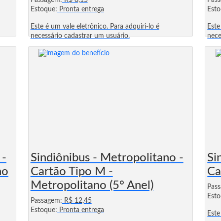
Passagem:
R$ 8,15
Pas
Estoque:
Pronta entrega
Esto
Este é um vale eletrônico. Para adquiri-lo é
Este
necessário cadastrar um usuário.
nece
 -
Sindiônibus - Metropolitano -
Si
no
Cartão Tipo M -
Ca
Metropolitano (5° Anel)
Pas
Esto
Passagem:
R$ 12,45
Estoque:
Pronta entrega
Este